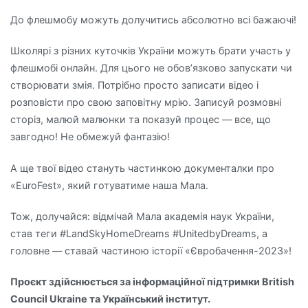
До флешмобу можуть долучитись абсолютно всі бажаючі!
Школярі з різних куточків України можуть брати участь у
флешмобі онлайн. Для цього не обовʼязково запускати чи
створювати змія. Потрібно просто записати відео і
розповісти про свою заповітну мрію. Записуй розмовні
сторіз, малюй малюнки та показуй процес — все, що
завгодно! Не обмежуй фантазію!
А ще твої відео стануть частинкою документалки про
«EuroFest», який готуватиме наша Мала.
Тож, долучайся: відмічай Мала академія наук України,
став теги #LandSkyHomeDreams #UnitedbyDreams, а
головне — ставай частиною історії «Євробачення-2023»!
Проєкт здійснюється за інформаційної підтримки British
Council
Ukraine
та Український інститут.