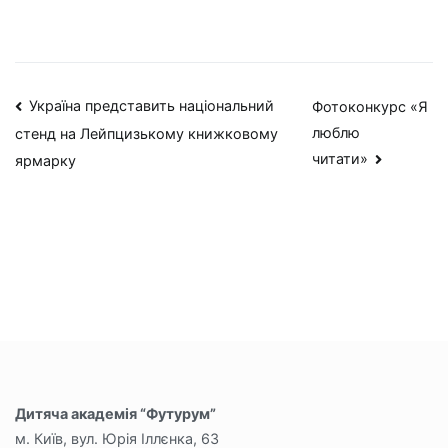
Навігація
Україна представить національний
Фотоконкурс «Я
люблю
стенд на Лейпцизькому книжковому
записів
читати»
ярмарку
Дитяча академія “Футурум”
м. Київ, вул. Юрія Іллєнка, 63