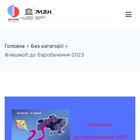
Перейти
до
вмісту
FUTURUM
Майбутнє починається сьогодні
Головна
Без категорії
Флешмоб до Євробачення-2023