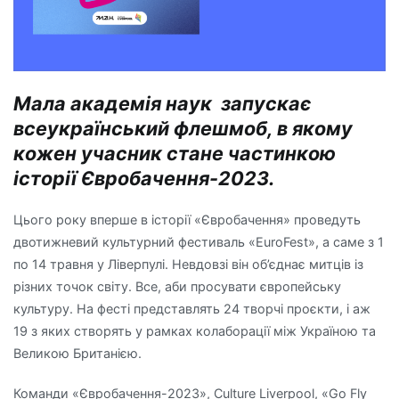
Мала
академія
наук
запускає
всеукраїнський
флешмоб,
в
якому
кожен
учасник
стане
частинкою
історії
Євробачення-2023.
Цього року вперше в історії «Євробачення» проведуть
двотижневий культурний фестиваль «EuroFest», а саме з 1
по 14 травня у Ліверпулі. Невдовзі він об’єднає митців із
різних точок світу. Все, аби просувати європейську
культуру. На фесті представлять 24 творчі проєкти, і аж
19 з яких створять у рамках колаборації між Україною та
Великою Британією.
Команди «Євробачення-2023», Culture Liverpool, «Go Fly