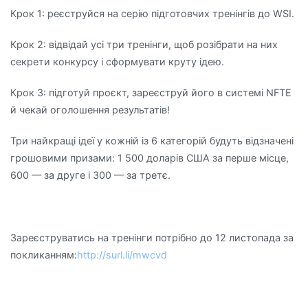
Крок 1: реєструйся на серію підготовчих тренінгів до WSI.
Крок 2: відвідай усі три тренінги, щоб розібрати на них
секрети конкурсу і сформувати круту ідею.
Крок 3: підготуй проєкт, зареєструй його в системі NFTE
й чекай оголошення результатів!
Три найкращі ідеї у кожній із 6 категорій будуть відзначені
грошовими призами: 1 500 доларів США за перше місце,
600 — за друге і 300 — за третє.
Зареєструватись на тренінги потрібно до 12 листопада за
покликанням:
http://surl.li/mwcvd