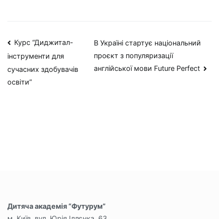
Навігація
Курс “Диджитал-
В Україні стартує національний
проєкт з популяризації
інструменти для
записів
англійської мови Future Perfect
сучасних здобувачів
освіти”
Дитяча академія “Футурум”
м. Київ, вул. Юрія Іллєнка, 63