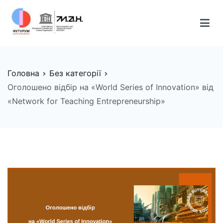
Перейти
до
вмісту
FUTURUM
Майбутнє починається сьогодні
Головна
Без категорії
Оголошено відбір на «World Series of Innovation» від
«Network for Teaching Entrepreneurship»