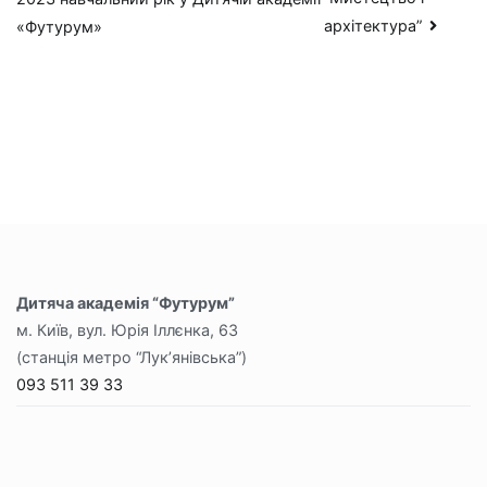
записів
архітектура”
«Футурум»
Дитяча академія “Футурум”
м. Київ, вул. Юрія Іллєнка, 63
(станція метро “Лук’янівська”)
093 511 39 33