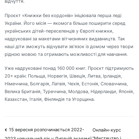
відчуття.
Проєкт «Книжки без кордонів» ініціювала перша леді
України. Його місія — якомога більше поширити серед
українських дітей-переселенців у Європі книжки,
надруковані за макетами вітчизняних видавництв. Так
наші діти зможуть відчувати зв’язок із домом через твори
рідною мовою та отримають можливості для навчання.
Уже надруковані понад 160 000 книг. Проєкт підтримують
20+ країн: Польща, Норвегія, Швеція, Литва, Ірландія,
Німеччина, Болгарія, Латвія, Чехія, Естонія, Словаччина,
Велика Британія, Туреччина, Молдова, Нідерланди, Японія,
Казахстан, Італія, Фінляндія та Угорщина.
Навігація
15 вересня розпочинається 2022-
Онлайн-курс
“Мистецтво і
2023 навчальний рік у Дитячій академії