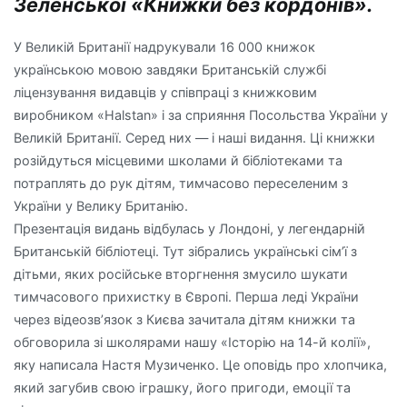
Зеленської «Книжки без кордонів».
У Великій Британії надрукували 16 000 книжок
українською мовою завдяки Британській службі
ліцензування видавців у співпраці з книжковим
виробником «Halstan» і за сприяння Посольства України у
Великій Британії. Серед них — і наші видання. Ці книжки
розійдуться місцевими школами й бібліотеками та
потраплять до рук дітям, тимчасово переселеним з
України у Велику Британію.
Презентація видань відбулась у Лондоні, у легендарній
Британській бібліотеці. Тут зібрались українські сім’ї з
дітьми, яких російське вторгнення змусило шукати
тимчасового прихистку в Європі. Перша леді України
через відеозв’язок з Києва зачитала дітям книжки та
обговорила зі школярами нашу «Історію на 14-й колії»,
яку написала Настя Музиченко. Це оповідь про хлопчика,
який загубив свою іграшку, його пригоди, емоції та