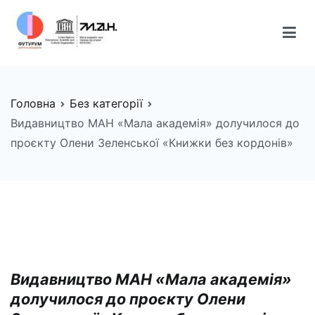
Перейти
до
вмісту
FUTURUM
Майбутнє починається сьогодні
Головна
Без категорії
Видавництво МАН «Мала академія» долучилося до
проєкту Олени Зеленської «Книжки без кордонів»
Видавництво МАН «Мала академія»
долучилося до проєкту Олени