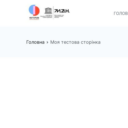
Перейти
до
ГОЛО
FUTURUM
Майбутнє починається сьо
вмісту
Головна
Моя тестова сторінка