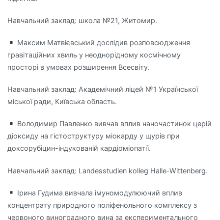
Навчальний заклад: школа №21, Житомир.
Максим Матвієвський дослідив розповсюдження
гравітаційних хвиль у неоднорідному космічному
просторі в умовах розширення Всесвіту.
Навчальний заклад: Академічний ліцей №1 Української
міської ради, Київська область.
Володимир Павленко вивчав вплив наночастинок церій
діоксиду на гістоструктуру міокарду у щурів при
доксорубіцин-індукованій кардіоміопатії.
Навчальний заклад: Landesstudien kolleg Halle-Wittenberg.
Ірина Гудима вивчала імуномодулюючий вплив
концентрату природного поліфенольного комплексу з
червоного виноградного вина за експериментального