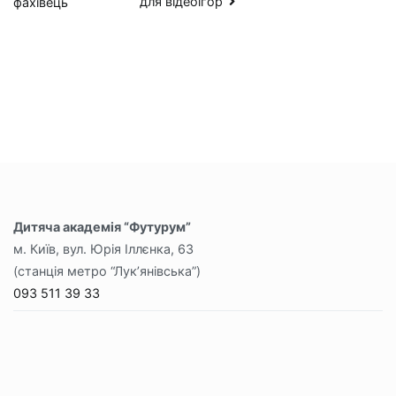
для відеоігор
фахівець
Дитяча академія “Футурум”
м. Київ, вул. Юрія Іллєнка, 63
(станція метро “Лук’янівська”)
093 511 39 33