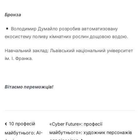
Бронза
Володимир Думайло розробив автоматизовану
екосистему поливу кімнатних рослин дощовою водою.
Навчальний заклад: Львівський національний університет
ім. І. Франка.
Вітаємо переможців!
Навігація
10 професій
«Cyber Future»: професії
майбутнього»: художник персонажів
майбутнього: AI-
записів