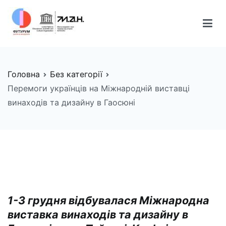
Перейти
до
вмісту
FUTURUM
Майбутнє починається сьогодні
Головна
Без категорії
Перемоги українців на Міжнародній виставці
винаходів та дизайну в Гаосюні
1-3 грудня відбувалася Міжнародна
виставка винаходів та дизайну в