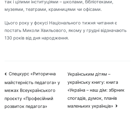
так і цілими інституціями – школами, бібліотеками,
музеями, театрами, крамницями чи офісами.
Цього року у фокусі Національного тижня читання є
постать Миколи Хвильового, якому у грудні відзначають
130 років від дня народження.
Навігація
Спецкурс «Риторична
Українським дітям –
українську книгу: книга
майстерність педагога» у
записів
«Україна – наш дім: збірник
межах Всеукраїнського
спогадів, думок, планів
проєкту «Професійний
маленьких українців»
розвиток педагога»