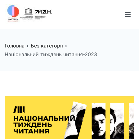
Перейти
до
вмісту
FUTURUM
Майбутнє починається сьогодні
Головна
Без категорії
Національний тиждень читання-2023