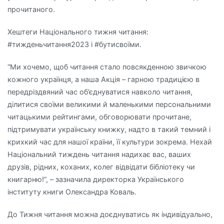
прочитаного.
Хештеги Національного тижня читання:
#тижденьчитання2023 і #бутисвоїми.
“Ми хочемо, щоб читання стало повсякденною звичкою
кожного українця, а наша Акція – гарною традицією в
передріздвяний час об’єднуватися навколо читання,
ділитися своїми великими й маленькими персональними
читацькими рейтингами, обговорювати прочитане,
підтримувати українську книжку, надто в такий темний і
крихкий час для нашої країни, її культури зокрема. Нехай
Національний тиждень читання надихає вас, ваших
друзів, рідних, коханих, колег відвідати бібліотеку чи
книгарню!”, – зазначила директорка Українського
інституту книги Олександра Коваль.
До Тижня читання можна доєднуватись як індивідуально,