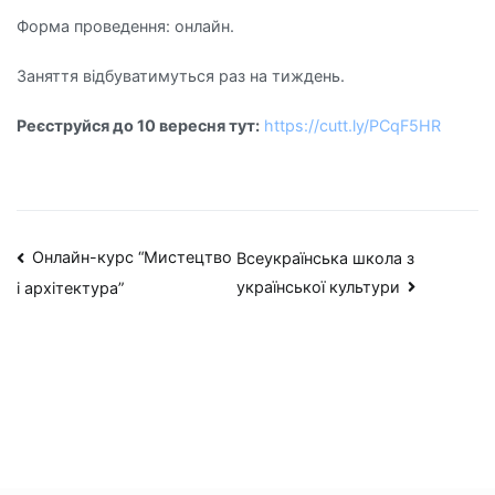
Форма проведення: онлайн.
Заняття відбуватимуться раз на тиждень.
Реєструйся до 10 вересня тут:
https://cutt.ly/PCqF5HR
Навігація
Онлайн-курс “Мистецтво
Всеукраїнська школа з
української культури
і архітектура”
записів