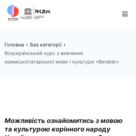
Перейти
до
вмісту
FUTURUM
Майбутнє починається сьогодні
Головна
Без категорії
Всеукраїнський курс з вивчення
кримськотатарської мови і культури «Beraber»
Можливість ознайомитись з мовою
та культурою корінного народу