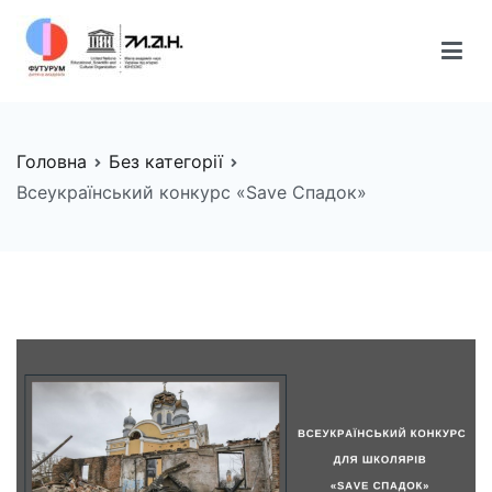
Перейти
до
вмісту
FUTURUM
Майбутнє починається сьогодні
Головна
Без категорії
Всеукраїнський конкурс «Save Спадок»