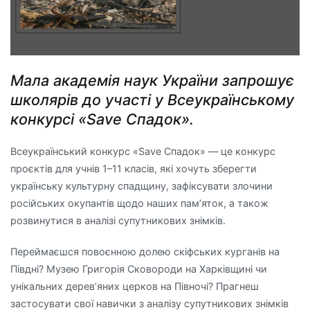
Мала академія наук України запрошує
школярів до участі у Всеукраїнському
конкурсі «Save Спадок».
Всеукраїнський конкурс «Save Спадок» — це конкурс
проєктів для учнів 1–11 класів, які хочуть зберегти
українську культурну спадщину, зафіксувати злочини
російських окупантів щодо наших пам’яток, а також
розвинутися в аналізі супутникових знімків.
Переймаєшся повоєнною долею скіфських курганів на
Півдні? Музею Григорія Сковороди на Харківщині чи
унікальних дерев’яних церков на Півночі? Прагнеш
застосувати свої навички з аналізу супутникових знімків