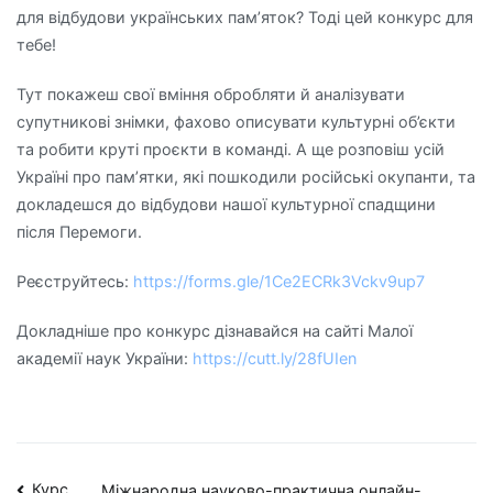
для відбудови українських пам’яток? Тоді цей конкурс для
тебе!
Тут покажеш свої вміння обробляти й аналізувати
супутникові знімки, фахово описувати культурні об’єкти
та робити круті проєкти в команді. А ще розповіш усій
Україні про пам’ятки, які пошкодили російські окупанти, та
докладешся до відбудови нашої культурної спадщини
після Перемоги.
Реєструйтесь:
https://forms.gle/1Ce2ECRk3Vckv9up7
Докладніше про конкурс дізнавайся на сайті Малої
академії наук України:
https://cutt.ly/28fUIen
Курс
Міжнародна науково-практична онлайн-