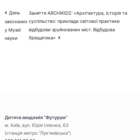
Навігація
День
Заняття ARCHIKIDZ: «Архітектура, історія та
суспільство: приклади світової практики
закоханих
записів
відбудови зруйнованих міст. Відбудова
у Музеї
Хрещатика»
науки
Дитяча академія “Футурум”
м. Київ, вул. Юрія Іллєнка, 63
(станція метро “Лук’янівська”)