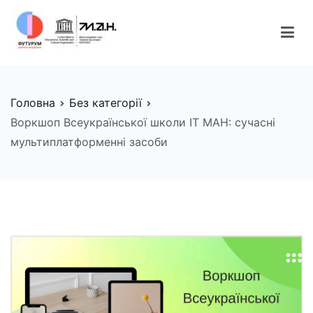
Перейти
до
вмісту
FUTURUM
Майбутнє починається сьогодні
Головна
Без категорії
Воркшоп Всеукраїнської школи IT МАН: сучасні
мультиплатформенні засоби