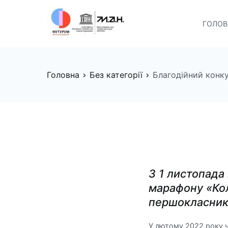
Перейти
до
ГОЛО
FUTURUM
Майбутнє починається сьо
вмісту
Головна
Без категорії
Благодійний конк
З 1 листопада
марафону «Ко
першокласники
У лютому 2022 року ч