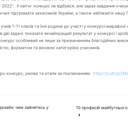
2022”. У квітні конкурс не відбувся, але зараз завдання очіку
ючих підтримати захисників України, а також наблизити нашу 
учнів 1-11 класів та їхні родини до участі у конкурсі–марафон
в дві задачі: показати якнайкращий результат у конкурсі і зроб
онкурс особливий не лише за призначенням благодійних внескі
істю, форматом та віковою категорією учасників.
про конкурс, умови та етапи за покликанням:
https://cutt.ly/2
дизайн: чим зайнятись у
10 професій майбутнього