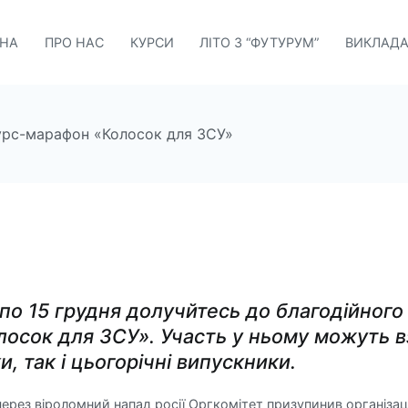
ВНА
ПРО НАС
КУРСИ
ЛІТО З “ФУТУРУМ”
ВИКЛАДА
годні
урс-марафон «Колосок для ЗСУ»
 по 15 грудня долучйтесь до благодійного
лосок для ЗСУ».
Участь у ньому можуть в
, так і цьогорічні випускники.
ерез віроломний напад росії Оргкомітет призупинив організа