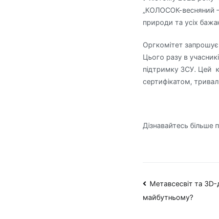
„КОЛОСОК-весняний – 
природи та усіх бажа
Оргкомітет запрошує 
Цього разу в учасникі
підтримку ЗСУ. Цей к
сертифікатом, тривал
Дізнавайтесь більше 
Навігація
Метавсесвіт та 3D-
майбутньому?
записів