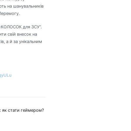
ють на шанувальників
Перемогу.
і «КОЛОСОК для ЗСУ”.
ити свій внесок на
в, а й за унікальним
MqyULu
: як стати геймером?