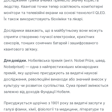
Дослідження трійки вчених принесло значну користь
людству. Квантові точки тепер освітлюють комп’ютерні
монітори та телевізійні екрани на основі технології QLED.
Їх також використовують біохіміки та лікарі.
Дослідники вважають, що в майбутньому вони можуть
сприяти створенню гнучкої електроніки, крихітних
сенсорів, тонших сонячних батарей і зашифрованого
квантового зв’язку.
Для довідки.
Нобелівська премія (англ. Nobel Prize, швед.
Nobelpriset) — одна з найпрестижніших міжнародних
премій, яку щорічно присуджують за видатні наукові
дослідження, революційні винаходи або значний внесок у
культуру чи розвиток суспільства. Сума премії змінюється
залежно від доходів Фундації Нобеля.
Присуджується щорічно з 1901 року за видатні заслуги у
галузі фізики, хімії, фізіології та медицини, літератури та