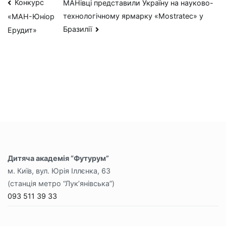
Навігація
Конкурс
МАНівці представили Україну на науково-
технологічному ярмарку «Mostratec» у
«МАН-Юніор
записів
Бразилії
Ерудит»
Дитяча академія “Футурум”
м. Київ, вул. Юрія Іллєнка, 63
(станція метро “Лук’янівська”)
093 511 39 33