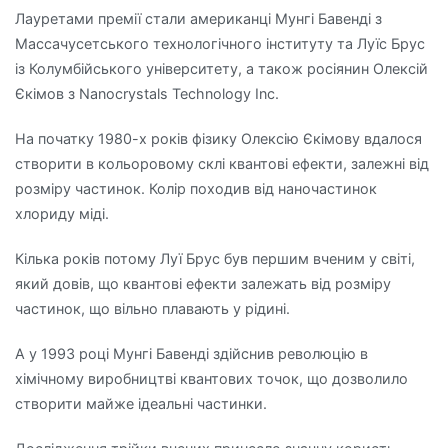
Лауретами премії стали американці Мунгі Бавенді з
Массачусетського технологічного інституту та Луїс Брус
із Колумбійського університету, а також росіянин Олексій
Єкімов з Nanocrystals Technology Inc.
На початку 1980-х років фізику Олексію Єкімову вдалося
створити в кольоровому склі квантові ефекти, залежні від
розміру частинок. Колір походив від наночастинок
хлориду міді.
Кілька років потому Луї Брус був першим вченим у світі,
який довів, що квантові ефекти залежать від розміру
частинок, що вільно плавають у рідині.
А у 1993 році Мунгі Бавенді здійснив революцію в
хімічному виробництві квантових точок, що дозволило
створити майже ідеальні частинки.