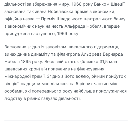
діяльності за збереження миру. 1968 року Банком Швеції
заснована так звана Нобелівська премія з економіки,
офіційна назва — Премія Шведського центрального банку
з економічних наук на честь Альфреда Нобеля, вперше
присуджена наступного, 1969 року.
Заснована згідно із заповітом шведського підприємця,
винахідника динаміту та філантропа Альфреда Бернарда
Нобеля 1895 року. Весь свій статок (близько 31,5 млн
шведських крон) він призначив на фінансування
міжнародної премії. Згідно з його волею, річний прибуток
від цієї спадщини має ділитися на 5 рівних частин між
особами, які попереднього року найбільше прислужилися
людству в різних галузях діяльності.