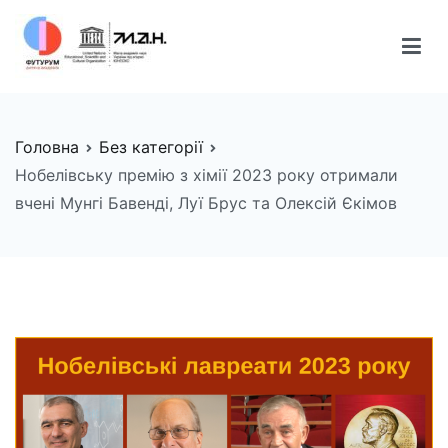
Перейти
до
вмісту
FUTURUM
Майбутнє починається сьогодні
Головна
Без категорії
Нобелівську премію з хімії 2023 року отримали
вчені Мунгі Бавенді, Луї Брус та Олексій Єкімов