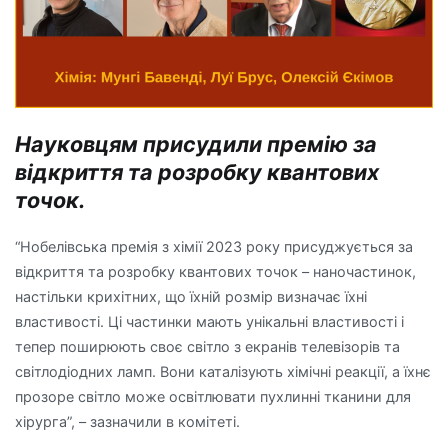
Науковцям присудили премію за
відкриття та розробку квантових
точок.
“Нобелівська премія з хімії 2023 року присуджується за
відкриття та розробку квантових точок – наночастинок,
настільки крихітних, що їхній розмір визначає їхні
властивості. Ці частинки мають унікальні властивості і
тепер поширюють своє світло з екранів телевізорів та
світлодіодних ламп. Вони каталізують хімічні реакції, а їхнє
прозоре світло може освітлювати пухлинні тканини для
хірурга”, – зазначили в комітеті.