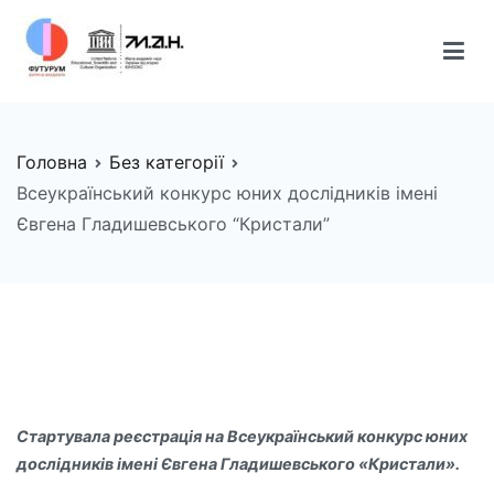
Перейти
до
вмісту
FUTURUM
Майбутнє починається сьогодні
Головна
Без категорії
Всеукраїнський конкурс юних дослідників імені
Євгена Гладишевського “Кристали”
Стартувала реєстрація на Всеукраїнський конкурс юних
дослідників імені Євгена Гладишевського «Кристали».