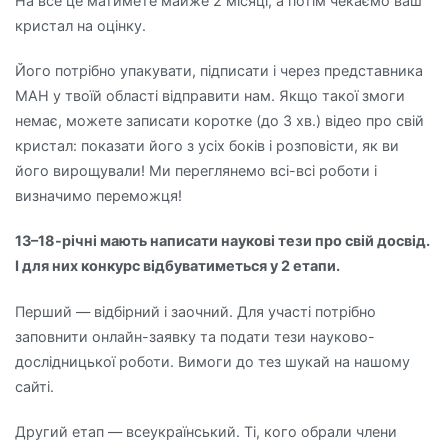
На все це матимете майже 2 місяці, а потім чекаємо ваш
кристал на оцінку.
Його потрібно упакувати, підписати і через представника
МАН у твоїй області відправити нам. Якщо такої змоги
немає, можете записати коротке (до 3 хв.) відео про свій
кристал: показати його з усіх боків і розповісти, як ви
його вирощували! Ми переглянемо всі-всі роботи і
визначимо переможця!
13–18-річні мають написати наукові тези про свій досвід.
І для них конкурс відбуватиметься у 2 етапи.
Перший — відбірний і заочний. Для участі потрібно
заповнити онлайн-заявку та подати тези науково-
дослідницької роботи. Вимоги до тез шукай на нашому
сайті.
Другий етап — всеукраїнський. Ті, кого обрали члени