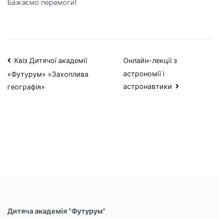
Бажаємо перемоги!
Навігація
Квіз Дитячої академії
Онлайн-лекції з
астрономії і
«Футурум» «Захоплива
записів
астронавтики
географія»
Дитяча академія “Футурум”